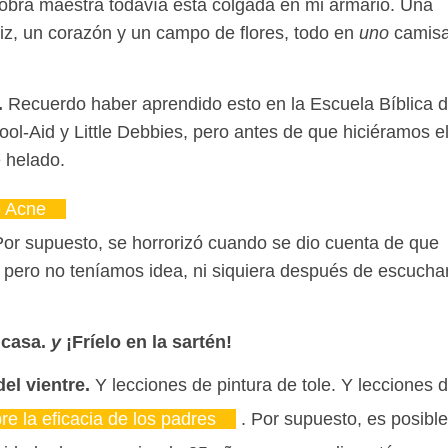
a obra maestra todavía está colgada en mi armario. Una
diz, un corazón y un campo de flores, todo en
uno
camisa
.
Recuerdo haber aprendido esto en la Escuela Bíblica 
ol-Aid y Little Debbies, pero antes de que hiciéramos e
e helado.
e Acne
or supuesto, se horrorizó cuando se dio cuenta de que
 pero no teníamos idea, ni siquiera después de escucha
 casa.
y
¡Fríelo en la sartén!
el vientre.
Y lecciones de pintura de tole. Y lecciones 
e la eficacia de los padres
. Por supuesto, es posible