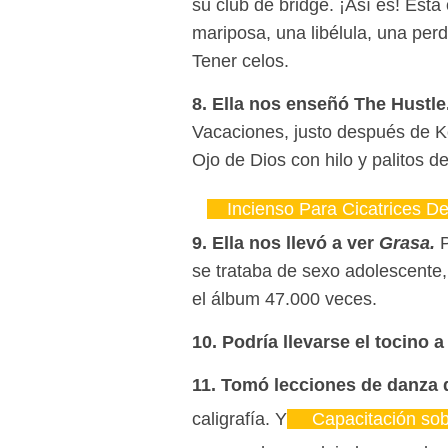
su club de bridge. ¡Así es! Est
mariposa, una libélula, una per
Tener celos.
8. Ella nos enseñó The Hustle
Vacaciones, justo después de Ko
Ojo de Dios con hilo y palitos d
Incienso Para Cicatrices D
9. Ella nos llevó a ver
Grasa.
P
se trataba de sexo adolescente,
el álbum 47.000 veces.
10. Podría llevarse el tocino a
11. Tomó lecciones de danza d
caligrafía. Y
Capacitación sobr