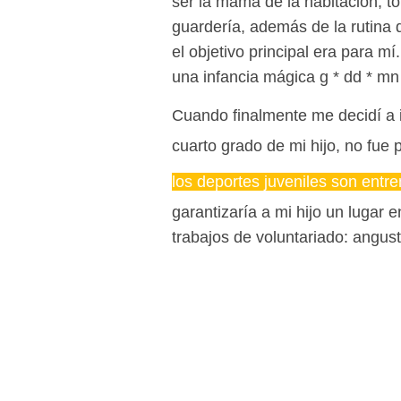
ser la mamá de la habitación, t
guardería, además de la rutina d
el objetivo principal era para mí.
una infancia mágica g * dd * m
Cuando finalmente me decidí a i
cuarto grado de mi hijo, no fue 
los deportes juveniles son entr
garantizaría a mi hijo un lugar 
trabajos de voluntariado: angus