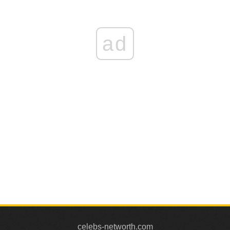
ad
celebs-networth.com