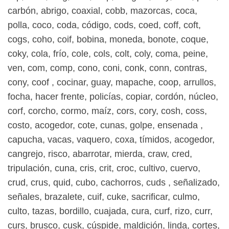
carbón, abrigo, coaxial, cobb, mazorcas, coca,
polla, coco, coda, código, cods, coed, coff, coft,
cogs, coho, coif, bobina, moneda, bonote, coque,
coky, cola, frío, cole, cols, colt, coly, coma, peine,
ven, com, comp, cono, coni, conk, conn, contras,
cony, coof , cocinar, guay, mapache, coop, arrullos,
focha, hacer frente, policías, copiar, cordón, núcleo,
corf, corcho, cormo, maíz, cors, cory, cosh, coss,
costo, acogedor, cote, cunas, golpe, ensenada ,
capucha, vacas, vaquero, coxa, tímidos, acogedor,
cangrejo, risco, abarrotar, mierda, craw, cred,
tripulación, cuna, cris, crit, croc, cultivo, cuervo,
crud, crus, quid, cubo, cachorros, cuds , señalizado,
señales, brazalete, cuif, cuke, sacrificar, culmo,
culto, tazas, bordillo, cuajada, cura, curf, rizo, curr,
curs, brusco, cusk, cúspide, maldición, linda, cortes,