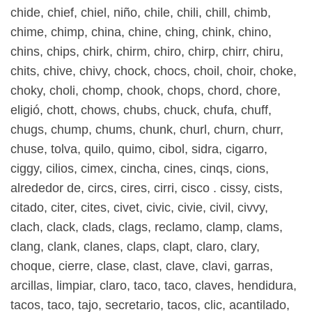
chide, chief, chiel, niño, chile, chili, chill, chimb,
chime, chimp, china, chine, ching, chink, chino,
chins, chips, chirk, chirm, chiro, chirp, chirr, chiru,
chits, chive, chivy, chock, chocs, choil, choir, choke,
choky, choli, chomp, chook, chops, chord, chore,
eligió, chott, chows, chubs, chuck, chufa, chuff,
chugs, chump, chums, chunk, churl, churn, churr,
chuse, tolva, quilo, quimo, cibol, sidra, cigarro,
ciggy, cilios, cimex, cincha, cines, cinqs, cions,
alrededor de, circs, cires, cirri, cisco . cissy, cists,
citado, citer, cites, civet, civic, civie, civil, civvy,
clach, clack, clads, clags, reclamo, clamp, clams,
clang, clank, clanes, claps, clapt, claro, clary,
choque, cierre, clase, clast, clave, clavi, garras,
arcillas, limpiar, claro, taco, taco, claves, hendidura,
tacos, taco, tajo, secretario, tacos, clic, acantilado,