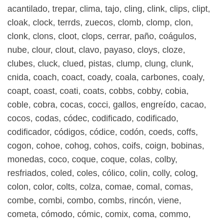
acantilado, trepar, clima, tajo, cling, clink, clips, clipt,
cloak, clock, terrds, zuecos, clomb, clomp, clon,
clonk, clons, cloot, clops, cerrar, paño, coágulos,
nube, clour, clout, clavo, payaso, cloys, cloze,
clubes, cluck, clued, pistas, clump, clung, clunk,
cnida, coach, coact, coady, coala, carbones, coaly,
coapt, coast, coati, coats, cobbs, cobby, cobia,
coble, cobra, cocas, cocci, gallos, engreído, cacao,
cocos, codas, códec, codificado, codificado,
codificador, códigos, códice, codón, coeds, coffs,
cogon, cohoe, cohog, cohos, coifs, coign, bobinas,
monedas, coco, coque, coque, colas, colby,
resfriados, coled, coles, cólico, colin, colly, colog,
colon, color, colts, colza, comae, comal, comas,
combe, combi, combo, combs, rincón, viene,
cometa, cómodo, cómic, comix, coma, commo,