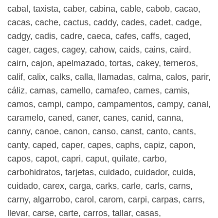
cabal, taxista, caber, cabina, cable, cabob, cacao,
cacas, cache, cactus, caddy, cades, cadet, cadge,
cadgy, cadis, cadre, caeca, cafes, caffs, caged,
cager, cages, cagey, cahow, caids, cains, caird,
cairn, cajon, apelmazado, tortas, cakey, terneros,
calif, calix, calks, calla, llamadas, calma, calos, parir,
cáliz, camas, camello, camafeo, cames, camis,
camos, campi, campo, campamentos, campy, canal,
caramelo, caned, caner, canes, canid, canna,
canny, canoe, canon, canso, canst, canto, cants,
canty, caped, caper, capes, caphs, capiz, capon,
capos, capot, capri, caput, quilate, carbo,
carbohidratos, tarjetas, cuidado, cuidador, cuida,
cuidado, carex, carga, carks, carle, carls, carns,
carny, algarrobo, carol, carom, carpi, carpas, carrs,
llevar, carse, carte, carros, tallar, casas,