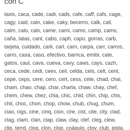
con C
taxis, caca, cade, cadi, cads, cafe, caff, cafs, cage,
cagy, caid, cain, cake, caky, becerro, calk, call,
calm, calo, calx, came, cami, camo, camp, cams,
caña, latas, cant, cabo, caph, capo, gorras, carb,
tarjeta, cuidado, cark, carl, carn, carpa, carr, carros,
carro, casa, caso, efectivo, barrica, emitir, cate,
gatos, caul, cava, cueva, cavy, caws, cays, cazh,
ceca, cede, cedi, cees, ceil, celda, cels, celt, cent,
cepe, ceps, cere, cero, cert, cess, cete, chad, chai,
cham, chao, chap, char, charla, chaw, chay, chef,
chem, chew, chez, chia, chic, chid, chin, chip, chis,
chit, choc, chon, chop, chow, chub, chug, chum,
ciao, cigs, cine, cinq, cion, cire, cist, cite, city, clad,
clag, clam, clan, clap, claw, clay, clef, cleg, clew,
clip, terrd, clog, clon, clop, coágulo, cloy, club, pista,