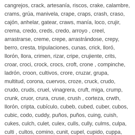
cangrejos, crack, artesanía, riscos, crake, calambre,
crams, grúa, manivela, crape, craps, crash, craso,
cajón, anhelar, gatear, craws, manía, loco, crujir,
crema, credo, creds, credo, arroyo , creel,
arrastrarse, creme, crepe, arrastrándose, crepy,
berro, cresta, tripulaciones, cunas, crick, lloró,
llorón, llora, crimen, rizar, cripe, crujiente, crits,
croar, croci, crock, crocs, croft, crone , compinche,
ladrón, croon, cultivos, crore, cruzar, grupa,
multitud, corona, cuervos, croze, cruck, crudo,
crudo, cruds, cruel, vinagrera, cruft, miga, crump,
crunk, cruor, crura, cruse, crush , corteza, crwth,
llorón, cripta, cubículo, cubeb, cubed, cuber, cubos,
cubic, codo, cuddy, puños, puños, cuing, cuish,
cukes, culch, culet, culex, culls, cully, culms, culpa,
culti , cultos, comino, cunit, cupel, cupido, cuppa,