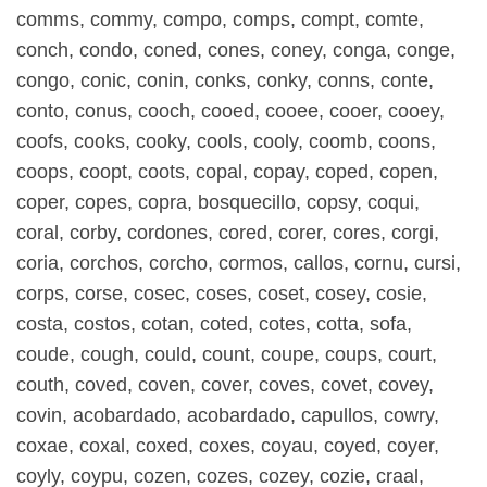
comms, commy, compo, comps, compt, comte,
conch, condo, coned, cones, coney, conga, conge,
congo, conic, conin, conks, conky, conns, conte,
conto, conus, cooch, cooed, cooee, cooer, cooey,
coofs, cooks, cooky, cools, cooly, coomb, coons,
coops, coopt, coots, copal, copay, coped, copen,
coper, copes, copra, bosquecillo, copsy, coqui,
coral, corby, cordones, cored, corer, cores, corgi,
coria, corchos, corcho, cormos, callos, cornu, cursi,
corps, corse, cosec, coses, coset, cosey, cosie,
costa, costos, cotan, coted, cotes, cotta, sofa,
coude, cough, could, count, coupe, coups, court,
couth, coved, coven, cover, coves, covet, covey,
covin, acobardado, acobardado, capullos, cowry,
coxae, coxal, coxed, coxes, coyau, coyed, coyer,
coyly, coypu, cozen, cozes, cozey, cozie, craal,