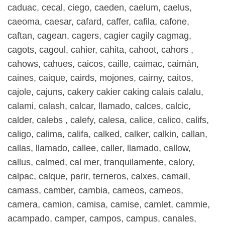
caduac, cecal, ciego, caeden, caelum, caelus,
caeoma, caesar, cafard, caffer, cafila, cafone,
caftan, cagean, cagers, cagier cagily cagmag,
cagots, cagoul, cahier, cahita, cahoot, cahors ,
cahows, cahues, caicos, caille, caimac, caimán,
caines, caique, cairds, mojones, cairny, caitos,
cajole, cajuns, cakery cakier caking calais calalu,
calami, calash, calcar, llamado, calces, calcic,
calder, calebs , calefy, calesa, calice, calico, califs,
caligo, calima, califa, calked, calker, calkin, callan,
callas, llamado, callee, caller, llamado, callow,
callus, calmed, cal mer, tranquilamente, calory,
calpac, calque, parir, terneros, calxes, camail,
camass, camber, cambia, cameos, cameos,
camera, camion, camisa, camise, camlet, cammie,
acampado, camper, campos, campus, canales,