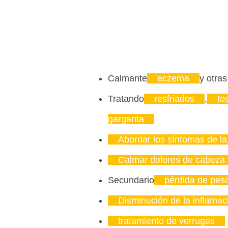
Calmante
eczema
y otras
Tratando
resfriados
,
to
garganta
Abordar los síntomas de la
Calmar dolores de cabeza
Secundario
pérdida de pes
Disminución de la inflamac
tratamiento de verrugas