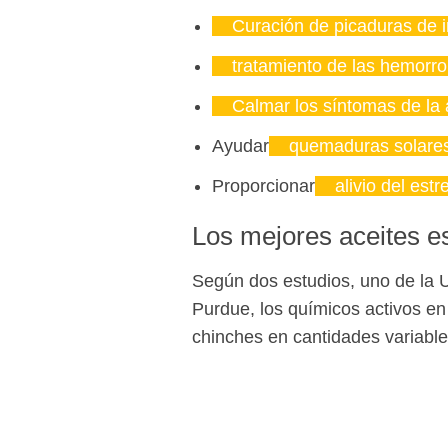
Curación de picaduras de 
tratamiento de las hemorro
Calmar los síntomas de la ar
Ayudar
quemaduras solare
Proporcionar
alivio del est
Los mejores aceites e
Según dos estudios, uno de la U
Purdue, los químicos activos en
chinches en cantidades variable