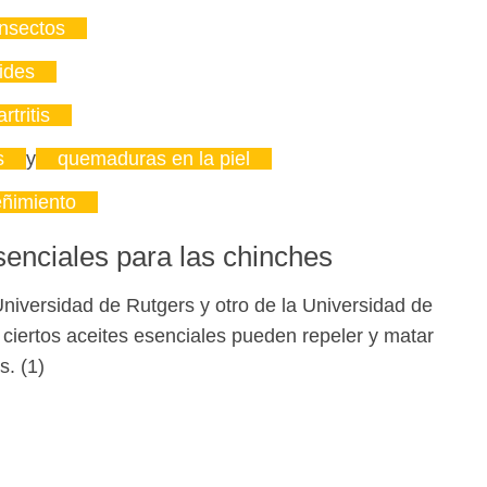
insectos
ides
tritis
s
y
quemaduras en la piel
reñimiento
senciales para las chinches
niversidad de Rutgers y otro de la Universidad de
 ciertos aceites esenciales pueden repeler y matar
s. (1)