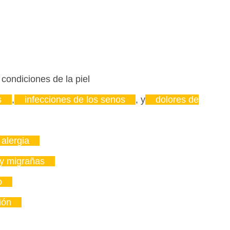
 condiciones de la piel
s
,
infecciones de los senos
, y
dolores de
 alergia
 y migrañas
o
ión