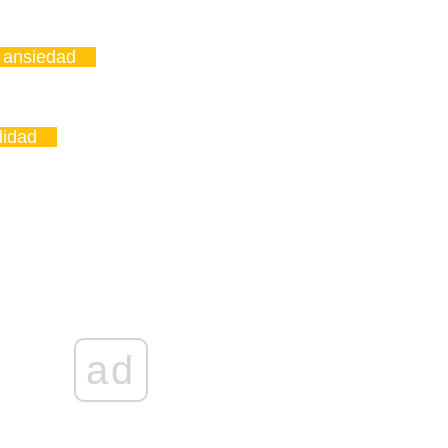
a ansiedad
didad
ad