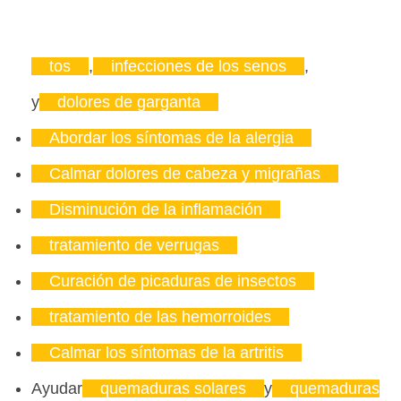
tos
,
infecciones de los senos
,
y
dolores de garganta
Abordar los síntomas de la alergia
Calmar dolores de cabeza y migrañas
Disminución de la inflamación
tratamiento de verrugas
Curación de picaduras de insectos
tratamiento de las hemorroides
Calmar los síntomas de la artritis
Ayudar
quemaduras solares
y
quemaduras